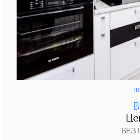
п
В
Це
БЕЗ