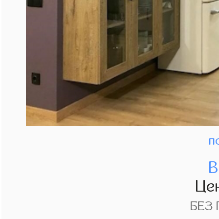
п
В
Це
БЕЗ