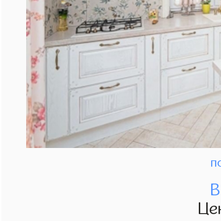
п
В
Це