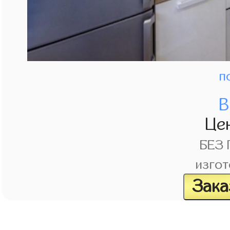
п
В
Це
БЕЗ
изгот
Зака