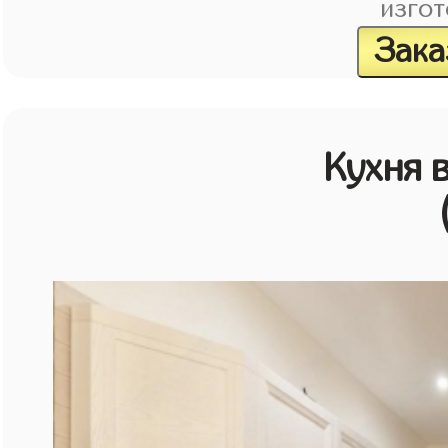
изгот
Зака
Кухня 