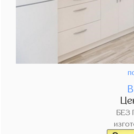
п
В
Це
БЕЗ
изгот