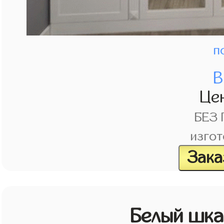
п
В
Це
БЕЗ
изгот
Зака
Белый шк