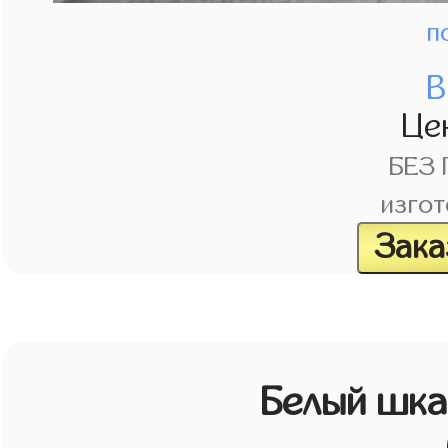
п
В
Це
БЕЗ
изгот
Зака
Белый шк