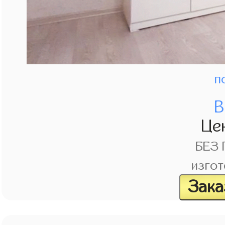
п
В
Це
БЕЗ
изгот
Зака