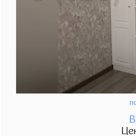
п
В
Це