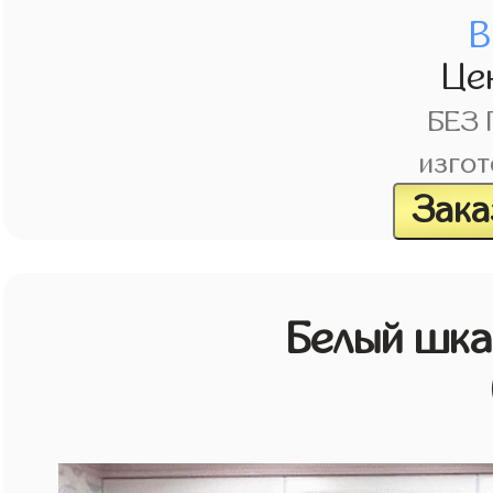
В
Це
БЕЗ
изгот
Зака
Белый шк