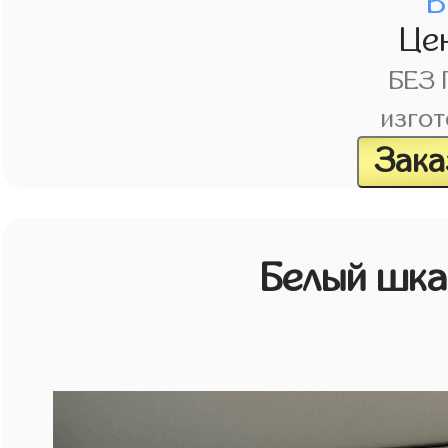
В
Це
БЕЗ
изгот
Зака
Белый шк