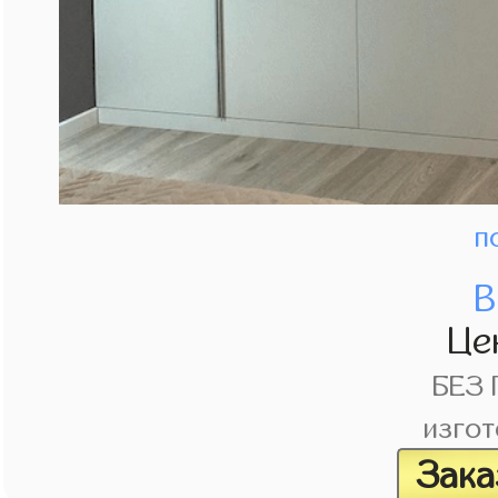
п
В
Це
БЕЗ
изгот
Зака