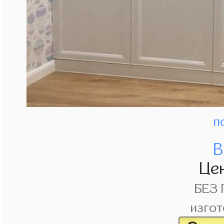
п
В
Це
БЕЗ
изгот