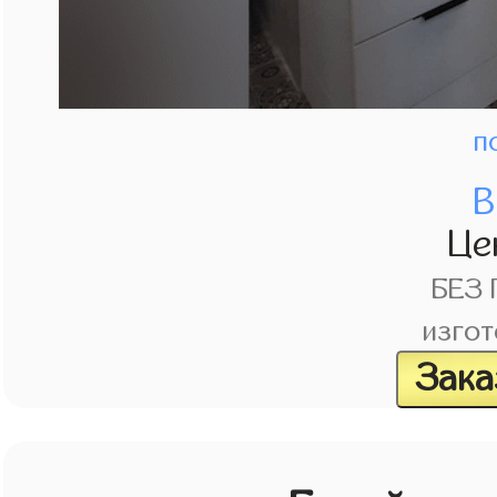
п
В
Це
БЕЗ
изгот
Зака