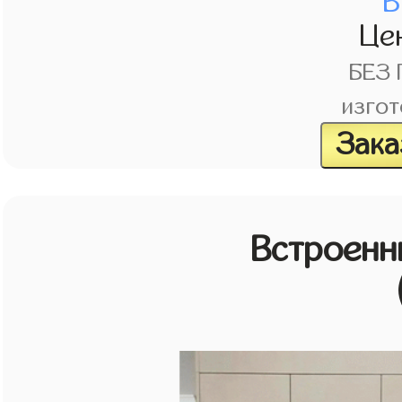
В
Це
БЕЗ
изгот
Зака
Встроенн