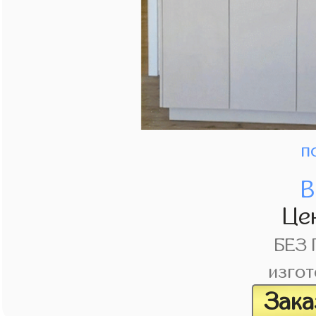
п
В
Це
БЕЗ
изгот
Зака