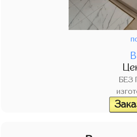
п
В
Це
БЕЗ
изгот
Зака