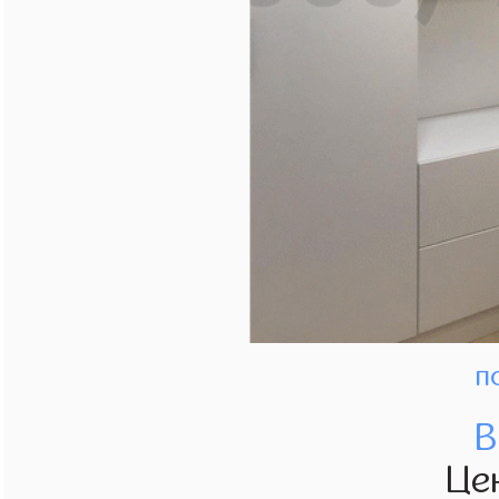
п
В
Це