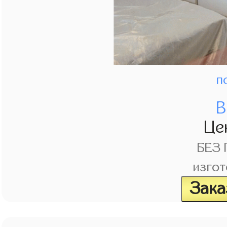
п
В
Це
БЕЗ
изгот
Зака