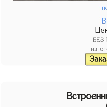
п
В
Це
БЕЗ
изгот
Зака
Встроенн