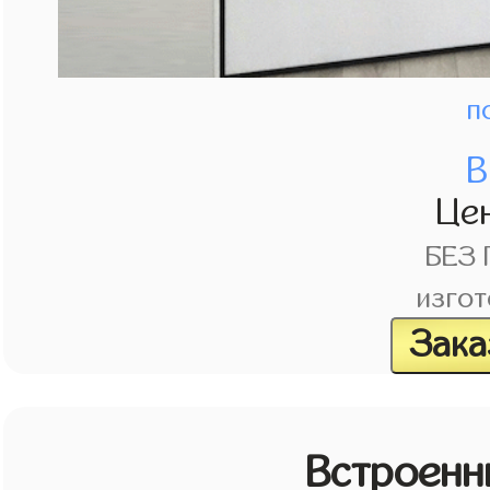
п
В
Це
БЕЗ
изгот
Зака
Встроенн