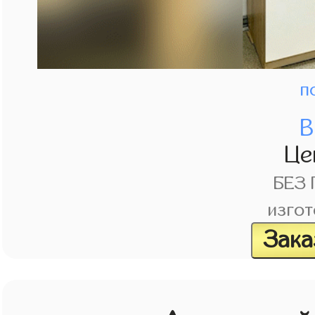
п
В
Це
БЕЗ
изгот
Зака