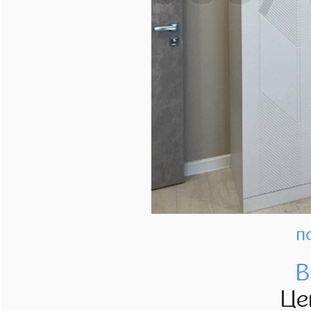
п
В
Це