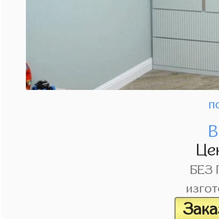
п
В
Це
БЕЗ
изгот
Зака