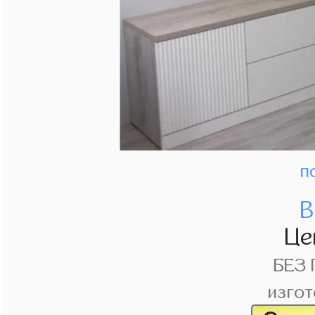
п
В
Це
БЕЗ
изгот