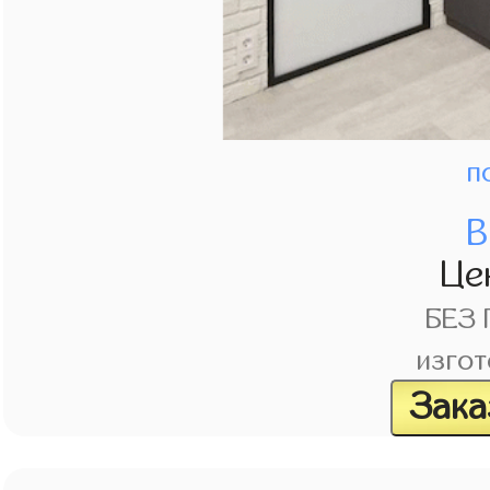
п
В
Це
БЕЗ
изгот
Зака