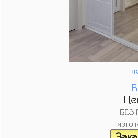
п
В
Це
БЕЗ
изгот
Зака