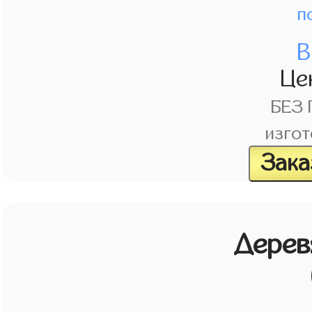
п
В
Це
БЕЗ
изгот
Зака
Дерев