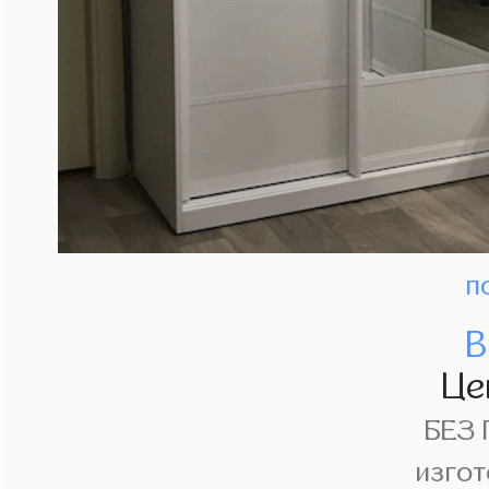
п
В
Це
БЕЗ
изгот