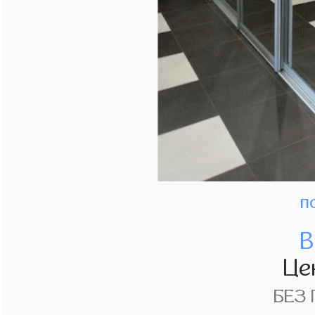
п
В
Це
БЕЗ