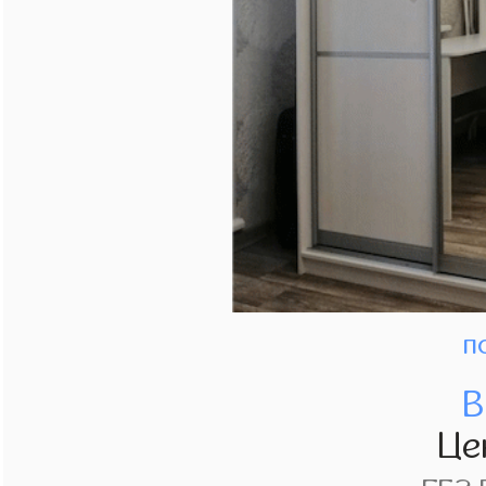
п
В
Це