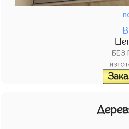
п
В
Це
БЕЗ
изгот
Зака
Дерев