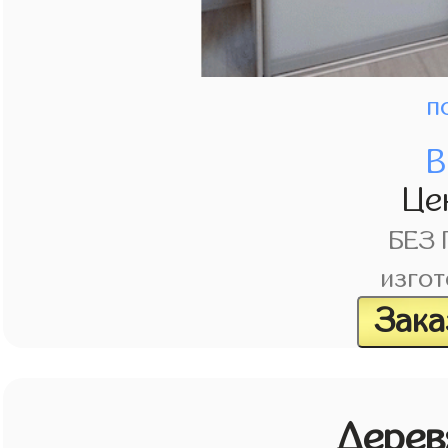
п
В
Це
БЕЗ
изгот
Зака
Дерев