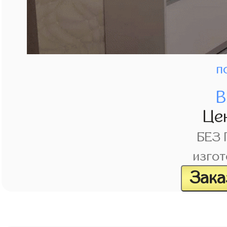
п
В
Це
БЕЗ
изгот
Зака