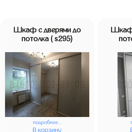
Шкаф с дверями до
Шкаф 
потолка
( s295)
пот
подробнее...
В корзину