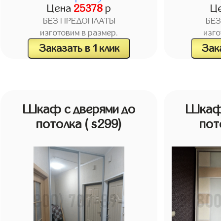
Цена
25378
р
Ц
БЕЗ ПРЕДОПЛАТЫ
БЕ
изготовим в размер.
изго
Заказать в 1 клик
Зака
Шкаф с дверями до
Шкаф 
потолка
( s299)
пот