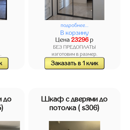
подробнее...
В корзину
Цена
23296
р
БЕЗ ПРЕДОПЛАТЫ
.
изготовим в размер.
к
Заказать в 1 клик
 до
Шкаф с дверями до
5)
потолка
( s306)