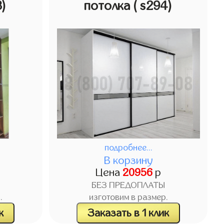
3)
потолка
( s294)
подробнее...
В корзину
Цена
20956
р
БЕЗ ПРЕДОПЛАТЫ
.
изготовим в размер.
к
Заказать в 1 клик