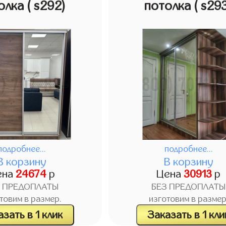
олка
( s292)
потолка
( s29
подробнее...
подробнее...
В корзину
В корзину
ена
24674
р
Цена
30913
р
З ПРЕДОПЛАТЫ
БЕЗ ПРЕДОПЛАТЫ
товим в размер.
изготовим в размер
зать в 1 клик
Заказать в 1 кли