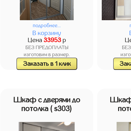
подробнее...
В корзину
Цена
33953
р
Ц
БЕЗ ПРЕДОПЛАТЫ
БЕ
изготовим в размер.
изго
Заказать в 1 клик
Зака
Шкаф с дверями до
Шкаф 
потолка
( s303)
пот