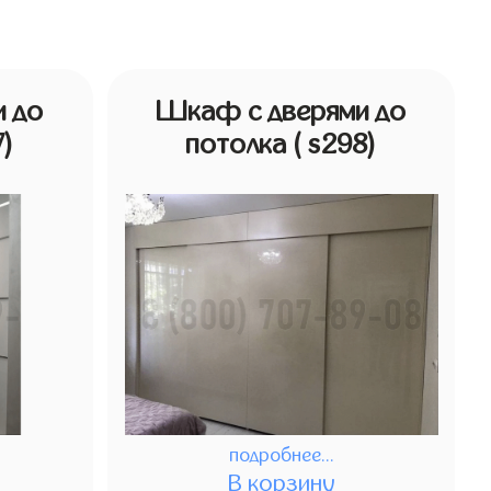
 до
Шкаф с дверями до
7)
потолка
( s298)
подробнее...
В корзину