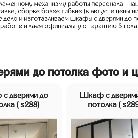
тлаженному механизму работы персонала - на
авке, сборке более гибкие (в августе цены н
дело и изготавливаем шкафы с дверями до пот
 работе и даем официальную гарантию 3 года 
ерями до потолка фото и 
с дверями до
Шкаф с дверями
олка
( s288)
потолка
( s28