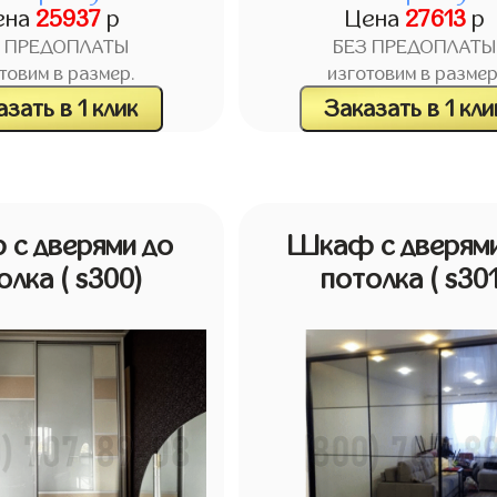
ена
25937
р
Цена
27613
р
З ПРЕДОПЛАТЫ
БЕЗ ПРЕДОПЛАТЫ
товим в размер.
изготовим в размер
зать в 1 клик
Заказать в 1 кли
с дверями до
Шкаф с дверями
олка
( s300)
потолка
( s30