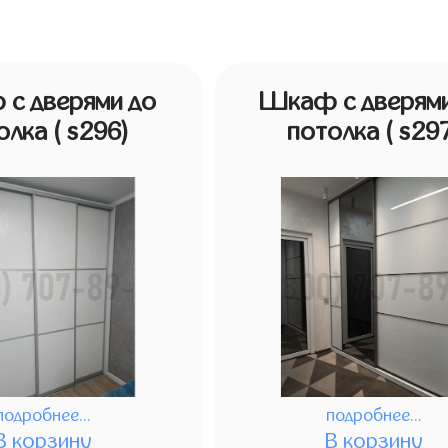
с дверями до
Шкаф с дверями
олка
( s296)
потолка
( s29
подробнее...
подробнее...
В корзину
В корзину