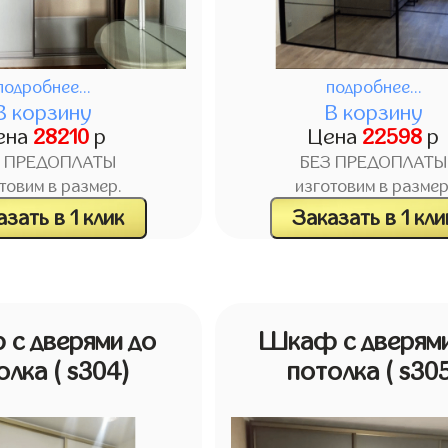
подробнее...
подробнее...
В корзину
В корзину
ена
28210
р
Цена
22598
р
З ПРЕДОПЛАТЫ
БЕЗ ПРЕДОПЛАТЫ
товим в размер.
изготовим в размер
зать в 1 клик
Заказать в 1 кли
с дверями до
Шкаф с дверями
олка
( s304)
потолка
( s30