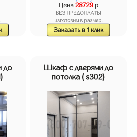
Цена
28729
р
БЕЗ ПРЕДОПЛАТЫ
.
изготовим в размер.
к
Заказать в 1 клик
 до
Шкаф с дверями до
1)
потолка
( s302)