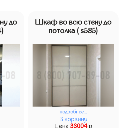
ну до
Шкаф во всю стену до
4)
потолка
( s585)
подробнее...
В корзину
Цена
33004
р