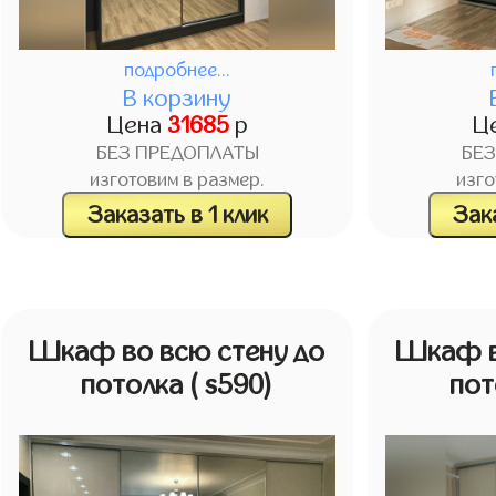
подробнее...
В корзину
Цена
31685
р
Ц
БЕЗ ПРЕДОПЛАТЫ
БЕ
изготовим в размер.
изго
Заказать в 1 клик
Зака
Шкаф во всю стену до
Шкаф в
потолка
( s590)
пот