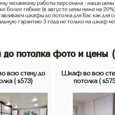
му механизму работы персонала - наши цены 
е более гибкие (в августе цены ниже на 20%
авливаем шкафы до потолка для Вас как для с
льную гарантию 3 года не только на шкаф но 
 до потолка фото и цены 
о всю стену до
Шкаф во всю сте
олка
( s573)
потолка
( s57