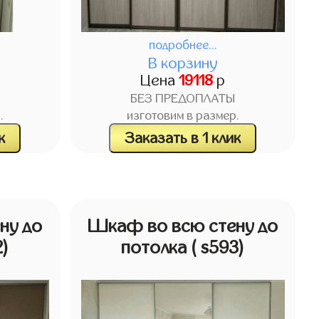
подробнее...
В корзину
Цена
19118
р
БЕЗ ПРЕДОПЛАТЫ
.
изготовим в размер.
к
Заказать в 1 клик
ну до
Шкаф во всю стену до
2)
потолка
( s593)