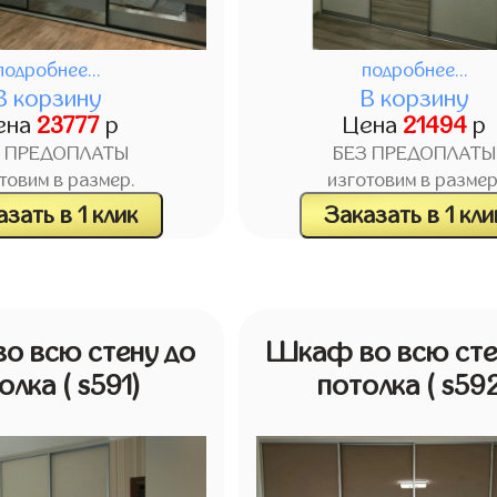
подробнее...
подробнее...
В корзину
В корзину
ена
23777
р
Цена
21494
р
З ПРЕДОПЛАТЫ
БЕЗ ПРЕДОПЛАТЫ
товим в размер.
изготовим в размер
зать в 1 клик
Заказать в 1 кли
о всю стену до
Шкаф во всю сте
олка
( s591)
потолка
( s59