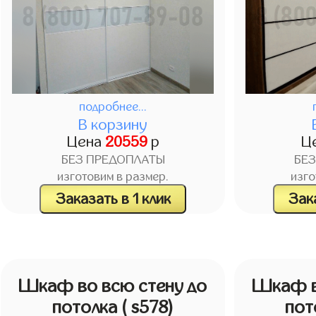
подробнее...
В корзину
Цена
20559
р
Ц
БЕЗ ПРЕДОПЛАТЫ
БЕ
изготовим в размер.
изго
Заказать в 1 клик
Зака
Шкаф во всю стену до
Шкаф в
потолка
( s578)
пот