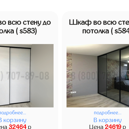
о всю стену до
Шкаф во всю сте
олка
( s583)
потолка
( s58
подробнее...
подробнее...
В корзину
В корзину
ена
32464
р
Цена
24619
р