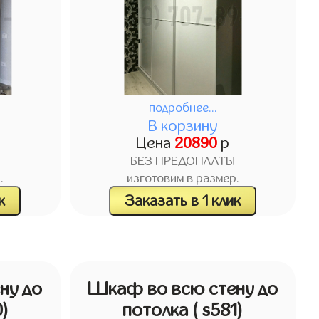
подробнее...
В корзину
Цена
20890
р
БЕЗ ПРЕДОПЛАТЫ
.
изготовим в размер.
к
Заказать в 1 клик
ну до
Шкаф во всю стену до
0)
потолка
( s581)