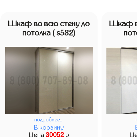
Шкаф во всю стену до
Шкаф в
потолка
( s582)
пот
подробнее...
В корзину
Цена
30052
р
Ц