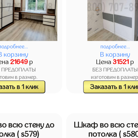
подробнее...
подробнее...
В корзину
В корзину
ена
21649
р
Цена
31521
р
З ПРЕДОПЛАТЫ
БЕЗ ПРЕДОПЛАТЫ
товим в размер.
изготовим в размер
зать в 1 клик
Заказать в 1 кли
о всю стену до
Шкаф во всю сте
олка
( s579)
потолка
( s58