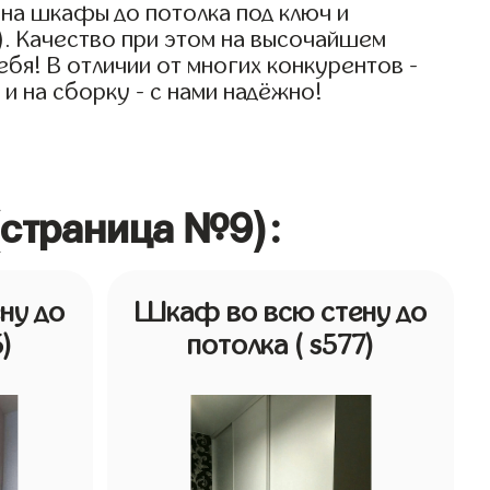
на шкафы до потолка под ключ и
). Качество при этом на высочайшем
ебя! В отличии от многих конкурентов -
и на сборку - с нами надёжно!
(страница №9):
ну до
Шкаф во всю стену до
5)
потолка
( s577)