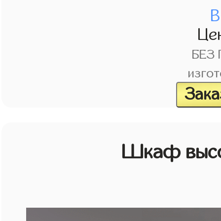
В
Це
БЕЗ
изгот
Зака
Шкаф высо