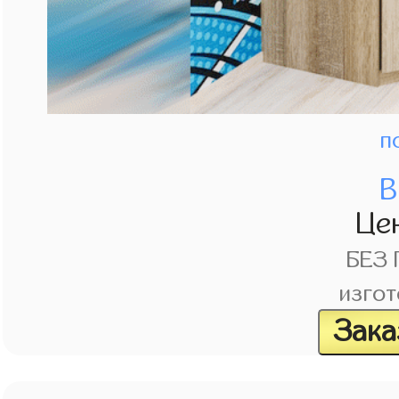
п
В
Це
БЕЗ
изгот
Зака