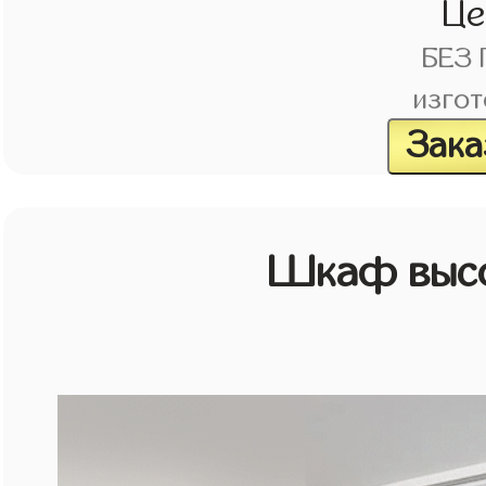
Ц
БЕЗ
изгот
Зака
Шкаф высо