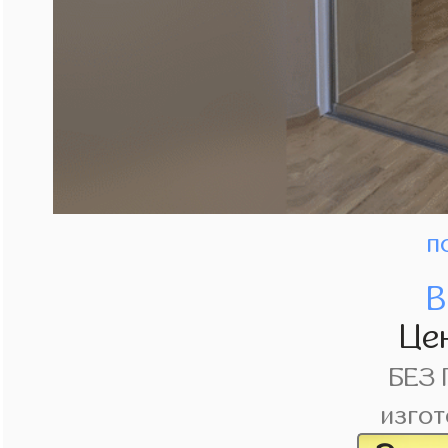
п
В
Це
БЕЗ
изгот