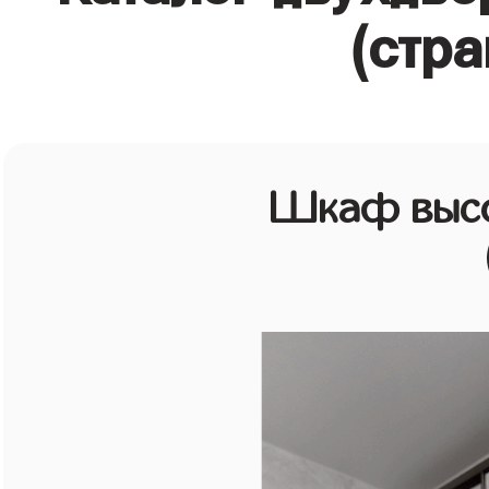
(стра
Шкаф высо