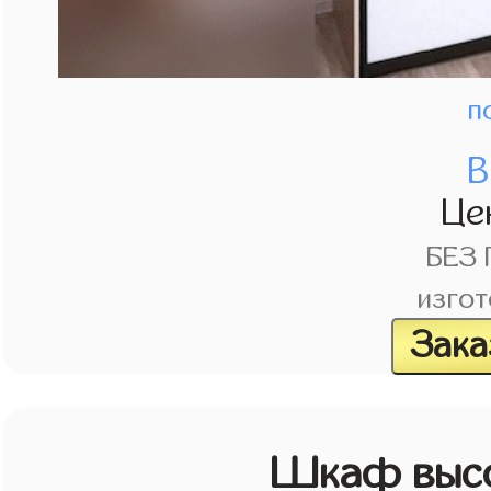
п
В
Це
БЕЗ
изгот
Зака
Шкаф высо