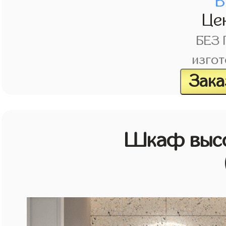
В
Це
БЕЗ
изгот
Зака
Шкаф высо