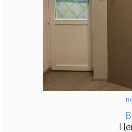
п
В
Це