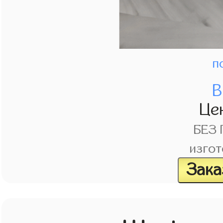
п
В
Це
БЕЗ
изгот
Зака