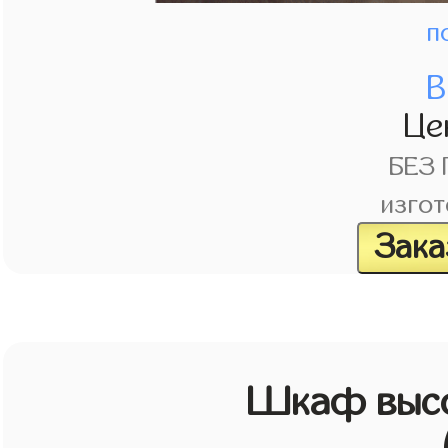
п
В
Це
БЕЗ
изгот
Зака
Шкаф высо