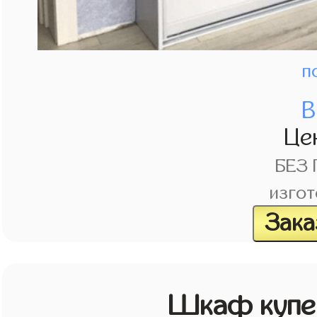
п
В
Це
БЕЗ
изгот
Зака
Шкаф купе