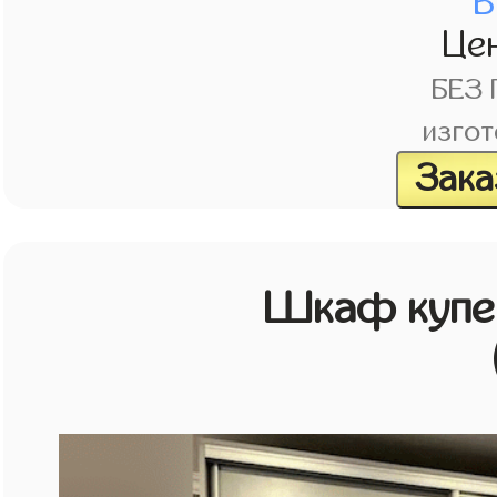
В
Це
БЕЗ
изгот
Зака
Шкаф купе