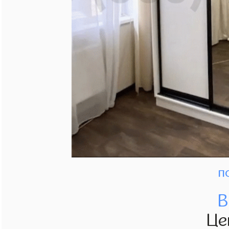
п
В
Це