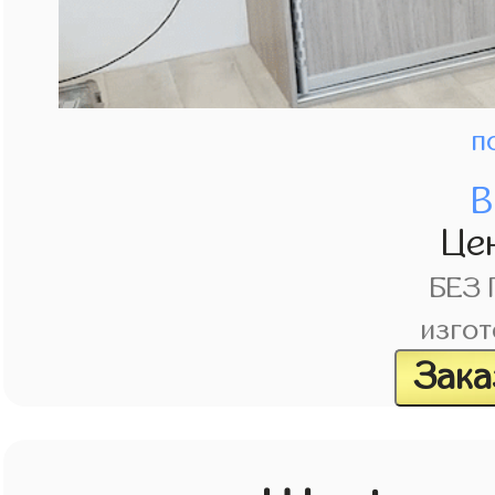
п
В
Це
БЕЗ
изгот
Зака