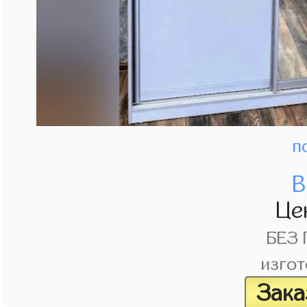
п
В
Це
БЕЗ
изгот
Зака