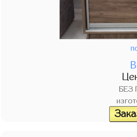
п
В
Це
БЕЗ
изгот
Зака