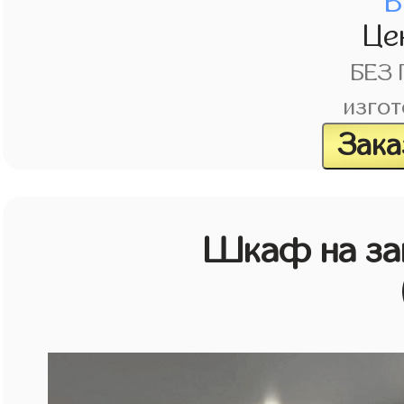
В
Це
БЕЗ
изгот
Зака
Шкаф на зак