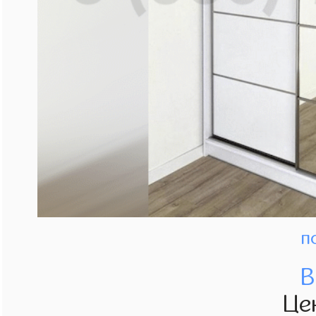
п
В
Це