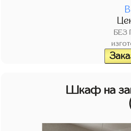
В
Це
БЕЗ
изгот
Зака
Шкаф на зак