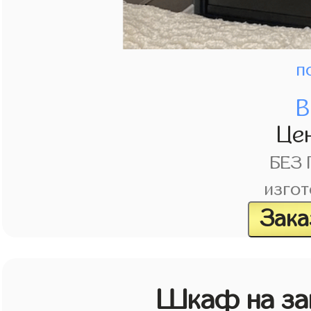
п
В
Це
БЕЗ
изгот
Зака
Шкаф на зак