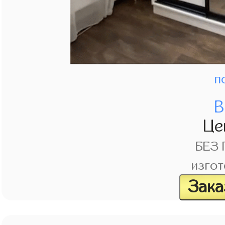
п
В
Це
БЕЗ
изгот
Зака