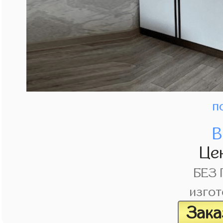
п
В
Це
БЕЗ
изгот
Зака