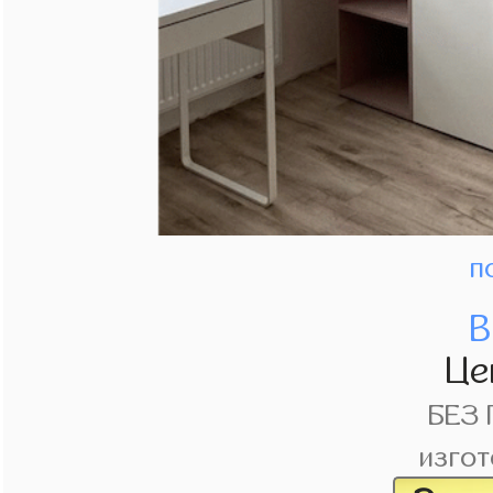
п
В
Це
БЕЗ
изгот