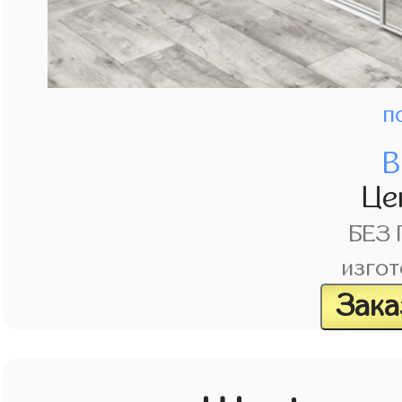
п
В
Це
БЕЗ
изгот
Зака