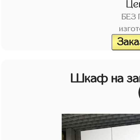
Це
БЕЗ
изгот
Зака
Шкаф на зак