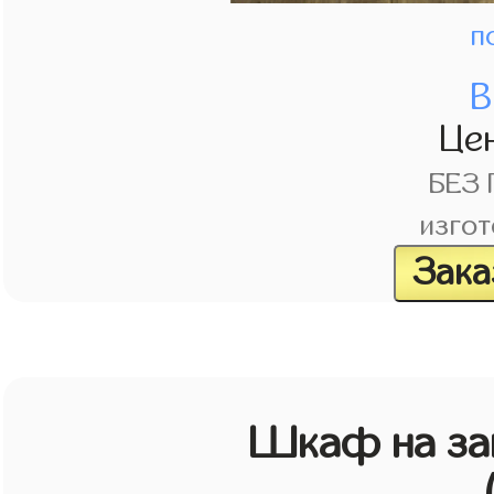
п
В
Це
БЕЗ
изгот
Зака
Шкаф на зак