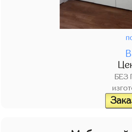
п
В
Це
БЕЗ
изгот
Зака