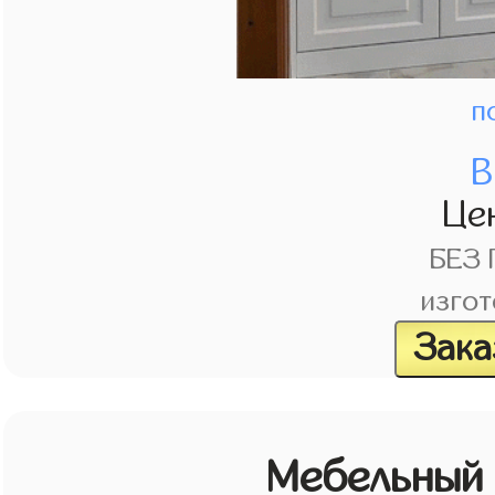
п
В
Це
БЕЗ
изгот
Зака
Мебельный