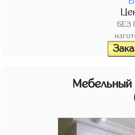
В
Це
БЕЗ
изгот
Зака
Мебельный