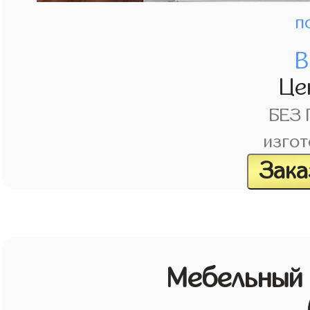
п
В
Це
БЕЗ
изгот
Зака
Мебельный