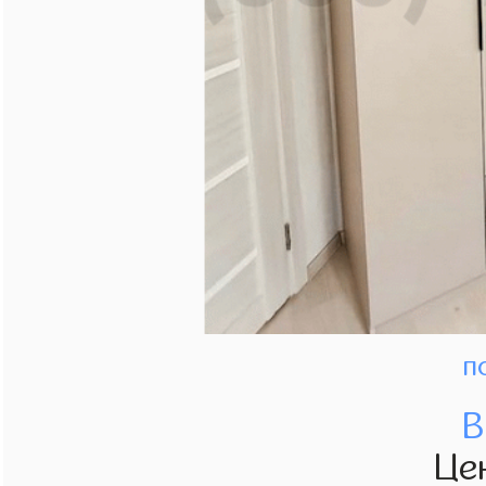
п
В
Це