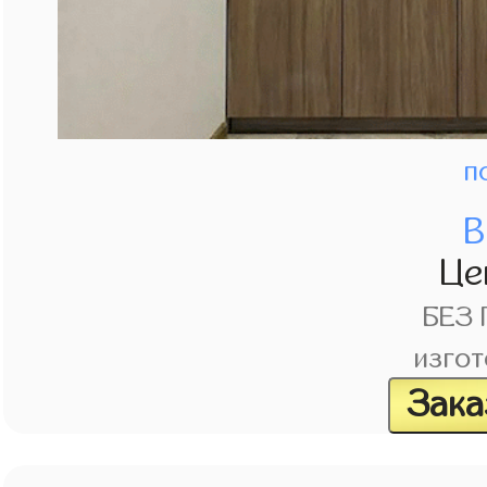
п
В
Це
БЕЗ
изгот
Зака