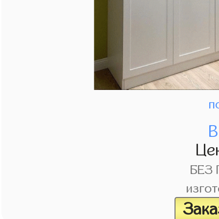
п
В
Це
БЕЗ
изгот
Зака