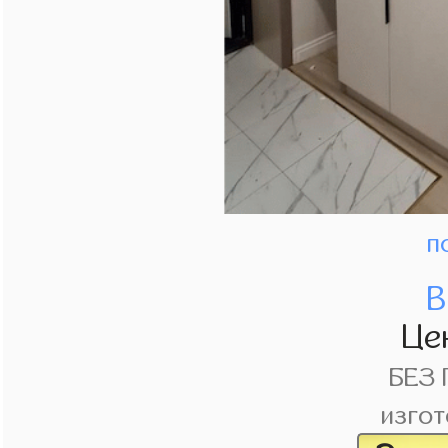
п
В
Це
БЕЗ
изгот