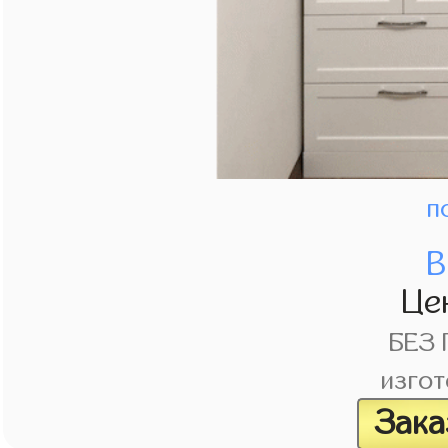
п
В
Це
БЕЗ
изгот
Зака