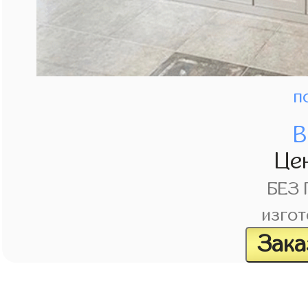
п
В
Це
БЕЗ
изгот
Зака