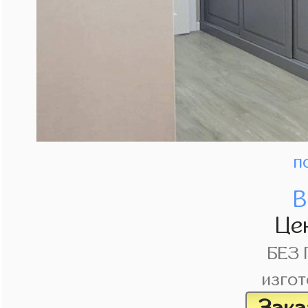
п
В
Це
БЕЗ
изгот