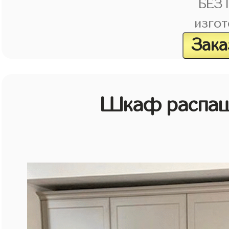
БЕЗ
изгот
Зака
Шкаф распаш