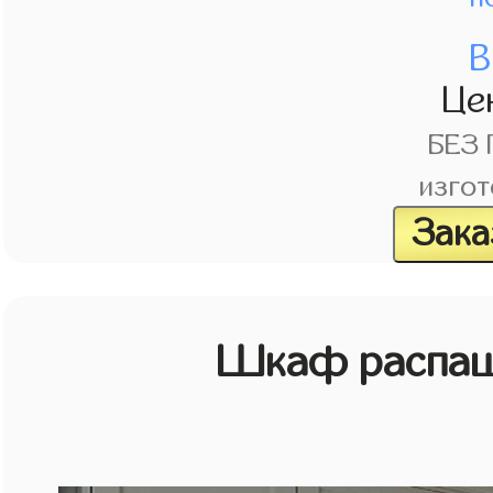
В
Це
БЕЗ
изгот
Зака
Шкаф распаш