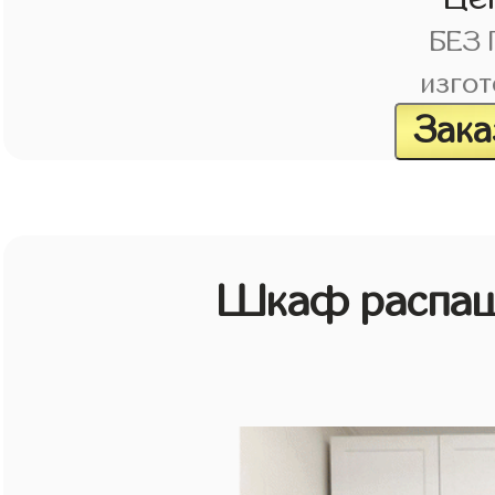
БЕЗ
изгот
Зака
Шкаф распаш