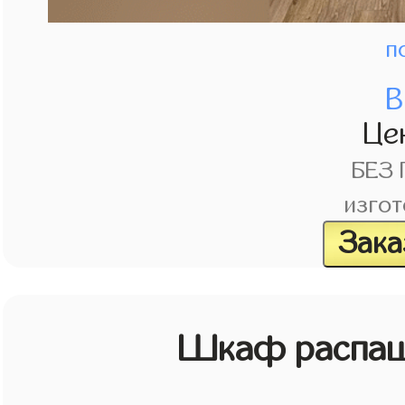
п
В
Це
БЕЗ
изгот
Зака
Шкаф распаш