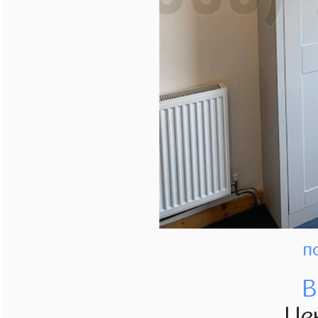
п
В
Це