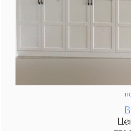
п
В
Це