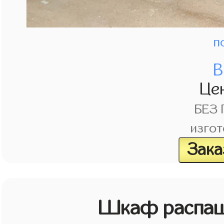
п
В
Це
БЕЗ
изгот
Зака
Шкаф распаш