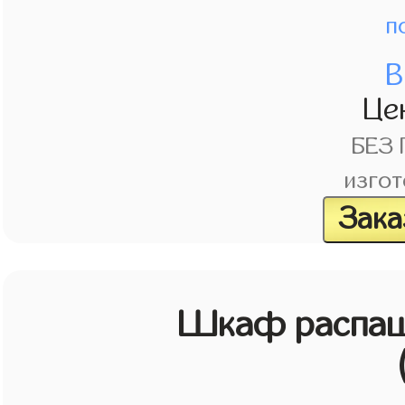
п
В
Це
БЕЗ
изгот
Зака
Шкаф распаш