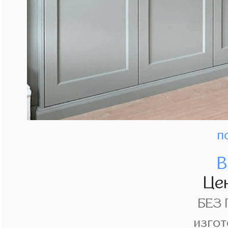
п
В
Це
БЕЗ
изгот