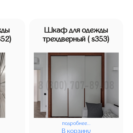
жды
Шкаф для одежды
352)
трехдверный
( s353)
подробнее...
В корзину