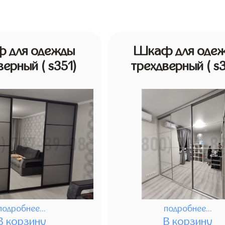
 для одежды
Шкаф для оде
дверный
( s351)
трехдверный
( s
подробнее...
подробнее...
В корзину
В корзину