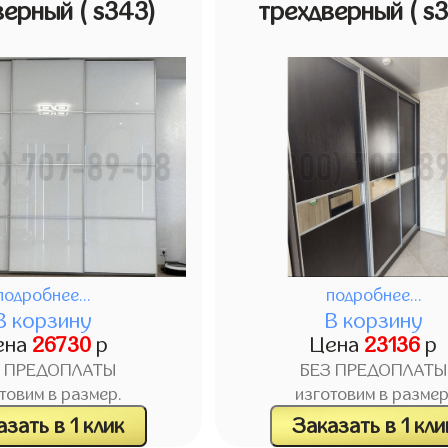
верный
( s343)
трехдверный
( s
подробнее...
подробнее...
В корзину
В корзину
ена
26730
р
Цена
23136
р
З ПРЕДОПЛАТЫ
БЕЗ ПРЕДОПЛАТЫ
товим в размер.
изготовим в размер
зать в 1 клик
Заказать в 1 кли