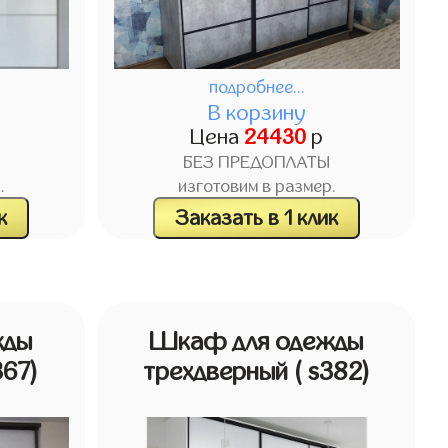
подробнее...
В корзину
Цена
24430
р
БЕЗ ПРЕДОПЛАТЫ
.
изготовим в размер.
к
Заказать в 1 клик
жды
Шкаф для одежды
367)
трехдверный
( s382)