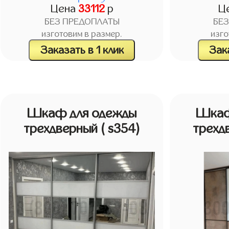
Цена
33112
р
Ц
БЕЗ ПРЕДОПЛАТЫ
БЕ
изготовим в размер.
изго
Заказать в 1 клик
Зака
Шкаф для одежды
Шкаф
трехдверный
( s354)
трехд