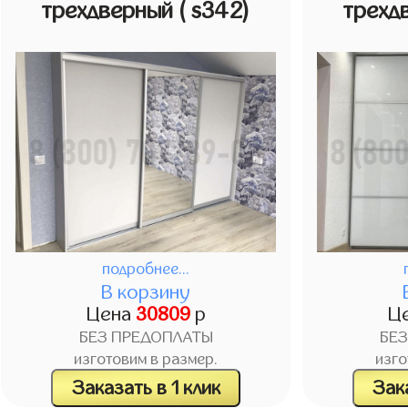
трехдверный
( s342)
трехд
подробнее...
В корзину
Цена
30809
р
Ц
БЕЗ ПРЕДОПЛАТЫ
БЕ
изготовим в размер.
изго
Заказать в 1 клик
Зака