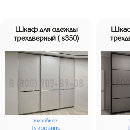
Шкаф для одежды
Шкаф
трехдверный
( s350)
трех
подробнее...
В корзину