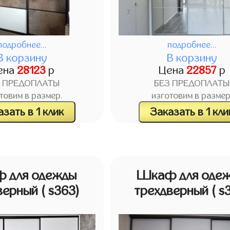
подробнее...
подробнее...
В корзину
В корзину
ена
28123
р
Цена
22857
р
З ПРЕДОПЛАТЫ
БЕЗ ПРЕДОПЛАТЫ
товим в размер.
изготовим в размер
зать в 1 клик
Заказать в 1 кли
 для одежды
Шкаф для оде
верный
( s363)
трехдверный
( s