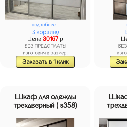
подробнее...
В корзину
Цена
30167
р
Ц
БЕЗ ПРЕДОПЛАТЫ
БЕ
изготовим в размер.
изго
Заказать в 1 клик
Зака
Шкаф для одежды
Шкаф
трехдверный
( s358)
трехд