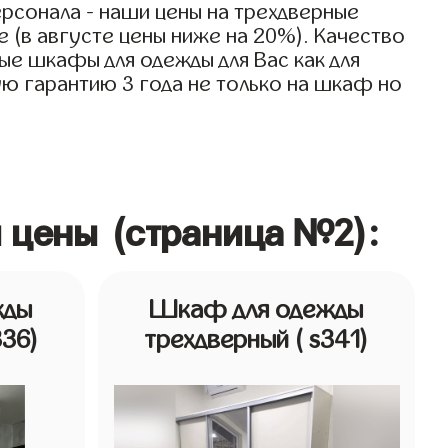
рсонала - наши цены на трехдверные
 (в августе цены ниже на 20%). Качество
ые шкафы для одежды для Вас как для
ую гарантию 3 года не только на шкаф но
 цены (страница №2):
жды
Шкаф для одежды
336)
трехдверный
( s341)