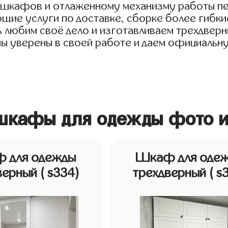
я шкафов и отлаженному механизму работы пе
ие услуги по доставке, сборке более гибкие
 любим своё дело и изготавливаем трехдверн
 мы уверены в своей работе и даем официальн
 шкафы для одежды фото и
 для одежды
Шкаф для оде
верный
( s334)
трехдверный
( s