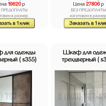
ена
19620
р
Цена
27806
р
З ПРЕДОПЛАТЫ
БЕЗ ПРЕДОПЛАТЫ
товим в размер.
изготовим в размер
зать в 1 клик
Заказать в 1 кли
 для одежды
Шкаф для оде
верный
( s355)
трехдверный
( s