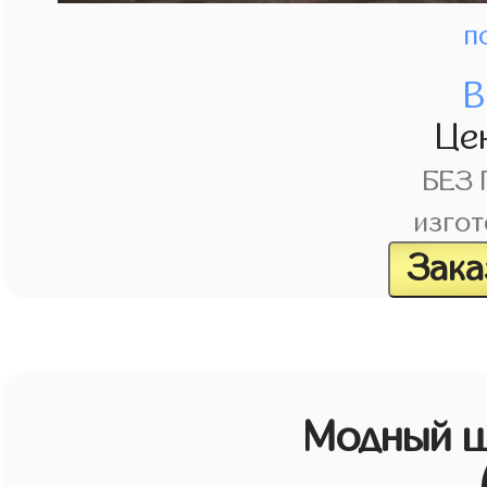
п
В
Це
БЕЗ
изгот
Зака
Модный ш