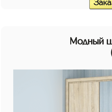
Зака
Модный ш