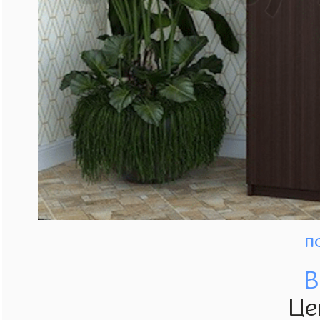
п
В
Це