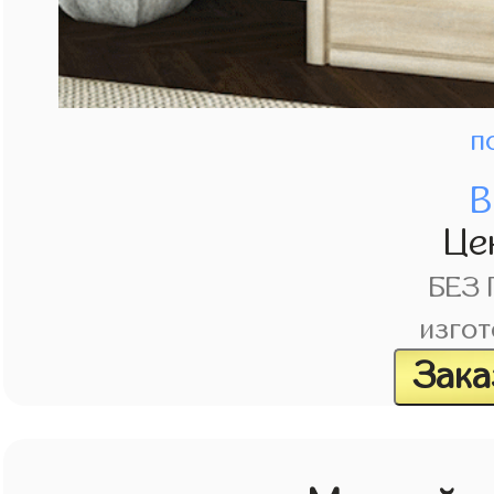
п
В
Це
БЕЗ
изгот
Зака