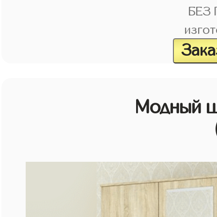
БЕЗ
изгот
Зака
Модный ш