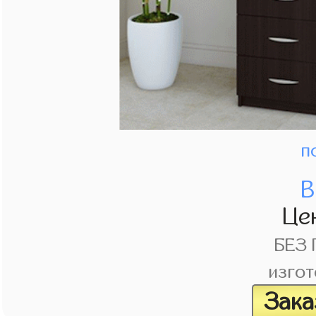
п
В
Це
БЕЗ
изгот
Зака