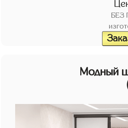
Це
БЕЗ
изгот
Зака
Модный ш