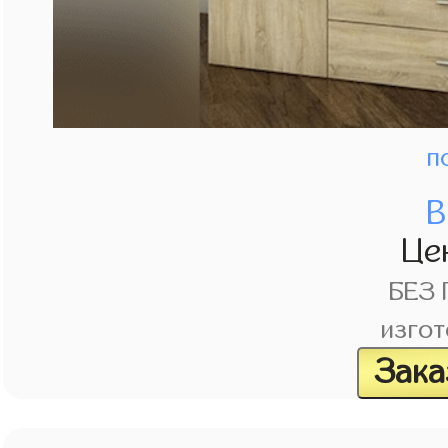
п
В
Це
БЕЗ
изгот
Зака