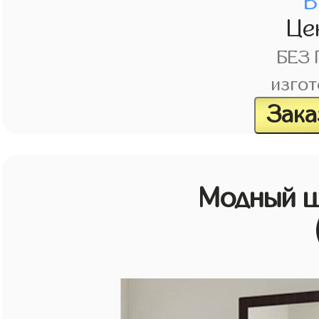
В
Це
БЕЗ
изгот
Зака
Модный ш