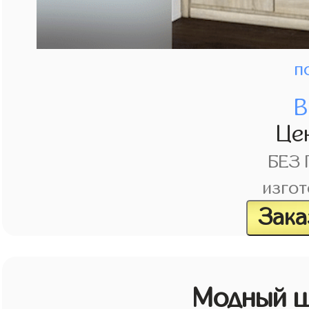
п
В
Це
БЕЗ
изгот
Зака
Модный ш