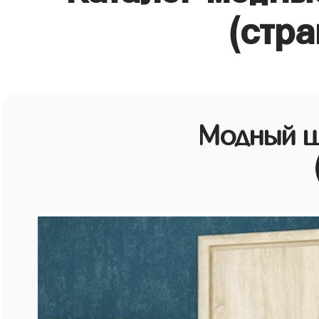
(стра
Модный ш