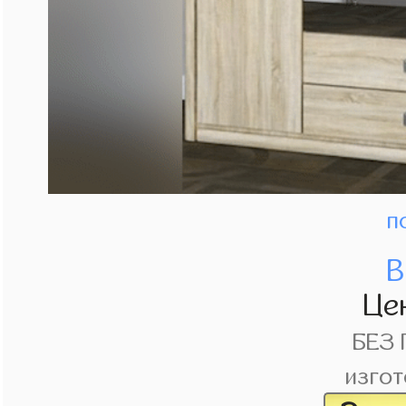
п
В
Це
БЕЗ
изгот