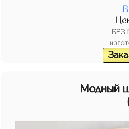
В
Це
БЕЗ
изгот
Зака
Модный ш