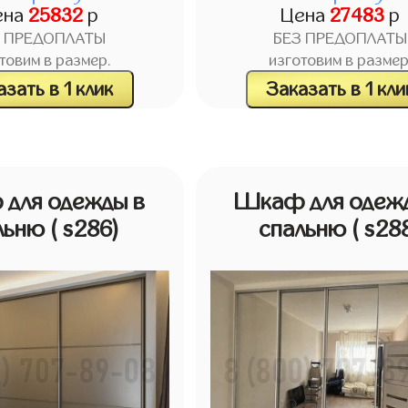
ена
25832
р
Цена
27483
р
З ПРЕДОПЛАТЫ
БЕЗ ПРЕДОПЛАТЫ
товим в размер.
изготовим в размер
зать в 1 клик
Заказать в 1 кли
для одежды в
Шкаф для одеж
льню
( s286)
спальню
( s28