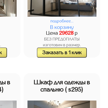
подробнее...
В корзину
Цена
29628
р
БЕЗ ПРЕДОПЛАТЫ
.
изготовим в размер.
к
Заказать в 1 клик
ды в
Шкаф для одежды в
4)
спальню
( s295)