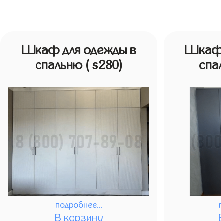
Шкаф для одежды в
Шкаф 
спальню
( s280)
спа
подробнее...
В корзину