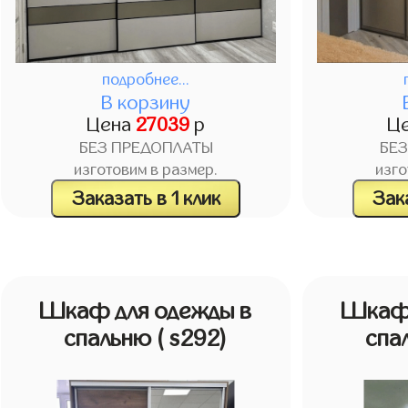
подробнее...
В корзину
Цена
27039
р
Ц
БЕЗ ПРЕДОПЛАТЫ
БЕ
изготовим в размер.
изго
Заказать в 1 клик
Зака
Шкаф для одежды в
Шкаф 
спальню
( s292)
спа