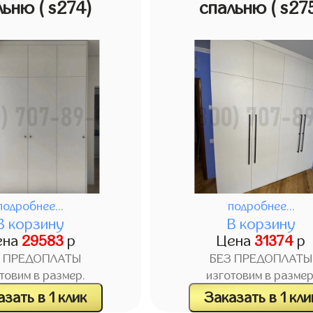
льню
( s274)
спальню
( s27
подробнее...
подробнее...
В корзину
В корзину
ена
29583
р
Цена
31374
р
З ПРЕДОПЛАТЫ
БЕЗ ПРЕДОПЛАТЫ
товим в размер.
изготовим в размер
зать в 1 клик
Заказать в 1 кли