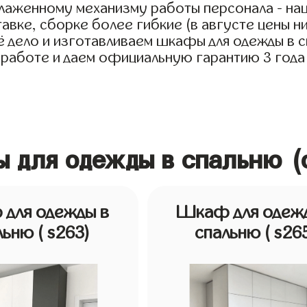
тлаженному механизму работы персонала - на
авке, сборке более гибкие (в августе цены н
дело и изготавливаем шкафы для одежды в спа
 работе и даем официальную гарантию 3 года 
ы для одежды в спальню (
для одежды в
Шкаф для одеж
льню
( s263)
спальню
( s26