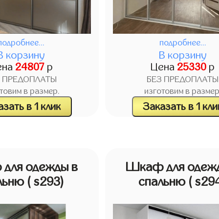
подробнее...
подробнее...
В корзину
В корзину
ена
24807
р
Цена
25330
р
З ПРЕДОПЛАТЫ
БЕЗ ПРЕДОПЛАТЫ
товим в размер.
изготовим в размер
зать в 1 клик
Заказать в 1 кли
для одежды в
Шкаф для одеж
льню
( s293)
спальню
( s29