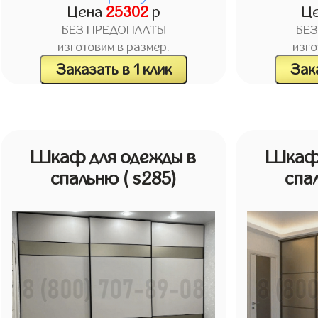
Цена
25302
р
Ц
БЕЗ ПРЕДОПЛАТЫ
БЕ
изготовим в размер.
изго
Заказать в 1 клик
Зака
Шкаф для одежды в
Шкаф 
спальню
( s285)
спа