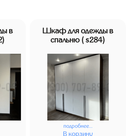
ды в
Шкаф для одежды в
2)
спальню
( s284)
подробнее...
В корзину