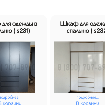
для одежды в
Шкаф для одеж
льню
( s281)
спальню
( s28
подробнее...
подробнее...
В корзину
В корзину