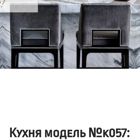
Кухня модель №k057: