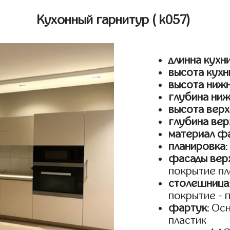
Кухонный гарнитур
( k057)
длинна кухн
высота кухн
высота ниж
глубина ни
высота верх
глубина вер
материал ф
планировка
фасады верх
покрытие пл
столешница
покрытие - 
фартук
: Ос
пластик