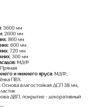
и
: 3600 мм
и
: 2600 мм
них
: 860 мм
жних
: 600 мм
них
: 720 мм
хних
: 300 мм
асадов
: МДФ
: Прямая
него и нижнего яруса
: МДФ,
ёнка ПВХ
: Основа влагостойкая ДСП 38 мм,
пластик
нова ДВП, покрытие - декоративный