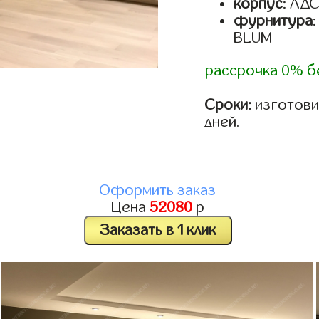
корпус
: ЛД
фурнитура
BLUM
рассрочка 0% б
Сроки:
изготовим
дней.
Оформить заказ
Цена
52080
р
Заказать в 1 клик