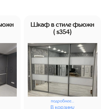
ьюжн
Шкаф в стиле фьюжн
( s354)
подробнее...
В корзину