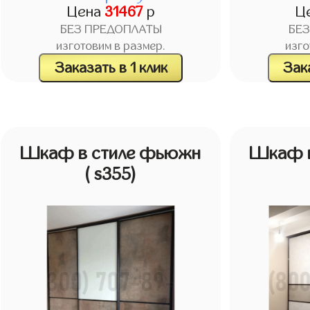
Цена
31467
р
Ц
БЕЗ ПРЕДОПЛАТЫ
БЕ
изготовим в размер.
изго
Заказать в 1 клик
Зака
Шкаф в стиле фьюжн
Шкаф в
( s355)