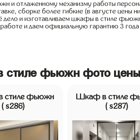
южн и отлаженному механизму работы персон
авке, сборке более гибкие (в августе цены н
дело и изготавливаем шкафы в стиле фьюжн д
 работе и даем официальную гарантию 3 года
в стиле фьюжн фото цены
 стиле фьюжн
Шкаф в стиле ф
( s286)
( s287)