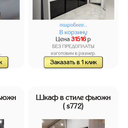
подробнее...
В корзину
Цена
31516
р
БЕЗ ПРЕДОПЛАТЫ
.
изготовим в размер.
к
Заказать в 1 клик
ьюжн
Шкаф в стиле фьюжн
( s772)