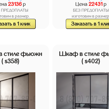
ена
23136
р
Цена
22431
р
З ПРЕДОПЛАТЫ
БЕЗ ПРЕДОПЛАТЫ
товим в размер.
изготовим в размер
зать в 1 клик
Заказать в 1 кли
 стиле фьюжн
Шкаф в стиле ф
( s358)
( s402)