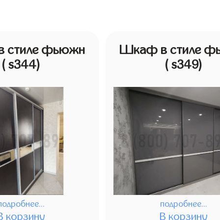
 стиле фьюжн
Шкаф в стиле ф
( s344)
( s349)
подробнее...
подробнее...
В корзину
В корзину