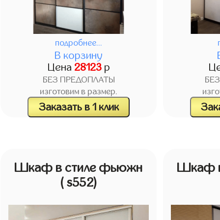
подробнее...
В корзину
Цена
28123
р
Ц
БЕЗ ПРЕДОПЛАТЫ
БЕ
изготовим в размер.
изго
Заказать в 1 клик
Зака
Шкаф в стиле фьюжн
Шкаф в
( s552)