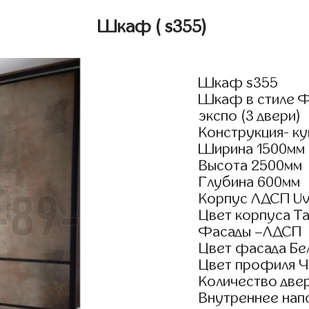
Шкаф
( s355)
Шкаф s355
Шкаф в стиле Ф
экспо (3 двери)
Конструкция- ку
Ширина 1500мм
Высота 2500мм
Глубина 600мм
Корпус ЛДСП Uv
Цвет корпуса Та
Фасады –ЛДСП
Цвет фасада Бел
Цвет профиля Ч
Количество двер
Внутреннее нап