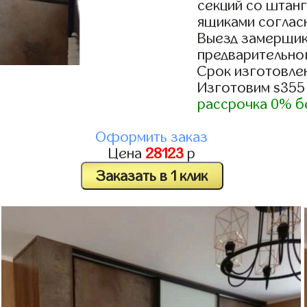
секций со штанг
ящиками согласн
Выезд замерщик
предварительно
Срок изготовлен
Изготовим s355
рассрочка 0% б
Оформить заказ
Цена
28123
р
Заказать в 1 клик