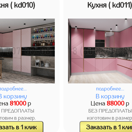
хня
( kd010)
Кухня
( kd011
подробнее...
подробнее...
В корзину
В корзину
ена
81000
р
Цена
88000
р
З ПРЕДОПЛАТЫ
БЕЗ ПРЕДОПЛАТЫ
товим в размер.
изготовим в размер
зать в 1 клик
Заказать в 1 кли