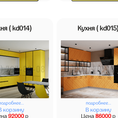
хня
( kd014)
Кухня
( kd015
подробнее...
подробнее...
В корзину
В корзину
ена
92000
р
Цена
86000
р