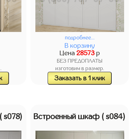
подробнее...
В корзину
Цена
28573
р
БЕЗ ПРЕДОПЛАТЫ
.
изготовим в размер.
к
Заказать в 1 клик
( s078)
Встроенный шкаф
( s084)