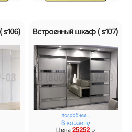
( s106)
Встроенный шкаф
( s107)
подробнее...
В корзину
Цена
25252
р