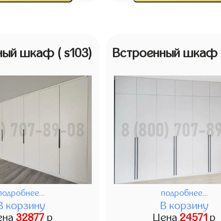
ный шкаф
( s103)
Встроенный шкаф
подробнее...
подробнее...
В корзину
В корзину
ена
32877
р
Цена
24571
р