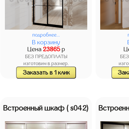
подробнее...
В корзину
Цена
23865
р
Ц
БЕЗ ПРЕДОПЛАТЫ
БЕ
изготовим в размер.
изго
Заказать в 1 клик
Зака
Встроенный шкаф
( s042)
Встроен