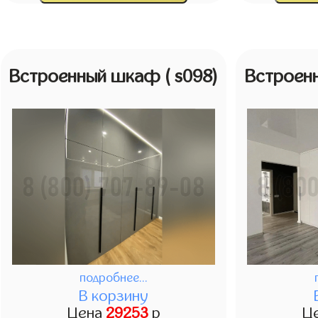
Встроенный шкаф
( s098)
Встроен
подробнее...
В корзину
Цена
29253
р
Ц