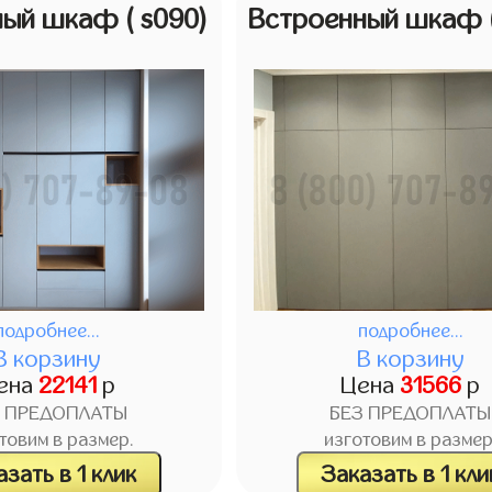
ный шкаф
( s090)
Встроенный шкаф
подробнее...
подробнее...
В корзину
В корзину
ена
22141
р
Цена
31566
р
З ПРЕДОПЛАТЫ
БЕЗ ПРЕДОПЛАТЫ
товим в размер.
изготовим в размер
зать в 1 клик
Заказать в 1 кли