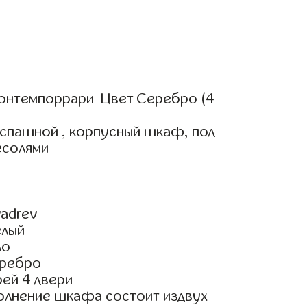
онтемпоррари Цвет Серебро (4
аспашной , корпусный шкаф, под
есолями
adrev
елый
ло
еребро
ей 4 двери
олнение шкафа состоит издвух