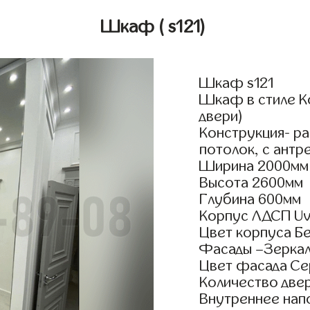
Шкаф
( s121)
Шкаф s121
Шкаф в стиле К
двери)
Конструкция- р
потолок, с антр
Ширина 2000мм
Высота 2600мм
Глубина 600мм
Корпус ЛДСП Uv
Цвет корпуса Б
Фасады –Зерка
Цвет фасада С
Количество двер
Внутреннее нап