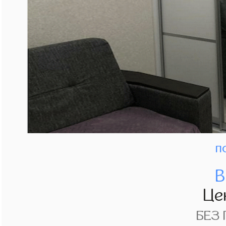
п
В
Це
БЕЗ