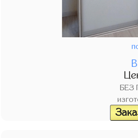
п
В
Це
БЕЗ
изгот
Зака