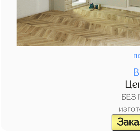
п
В
Це
БЕЗ
изгот
Зака