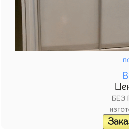
п
В
Це
БЕЗ
изгот
Зака