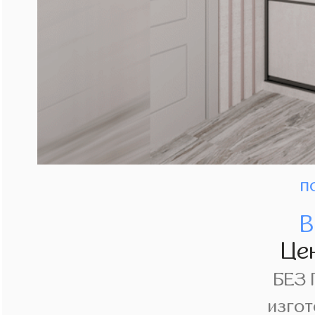
п
В
Це
БЕЗ
изгот