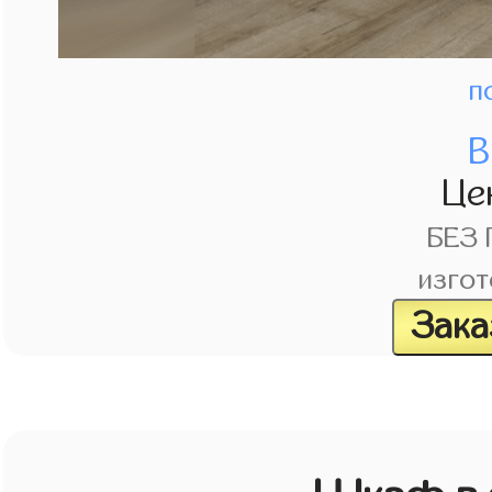
п
В
Це
БЕЗ
изгот
Зака