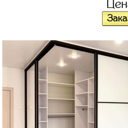
Це
Зака