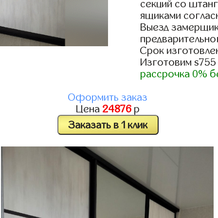
секций со штанг
ящиками согласн
Выезд замерщик
предварительно
Срок изготовлен
Изготовим s755
рассрочка 0% б
Оформить заказ
Цена
24876
р
Заказать в 1 клик