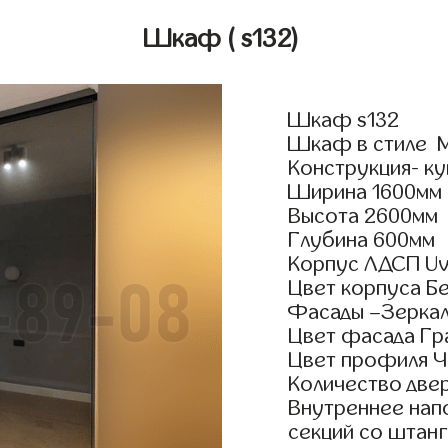
Шкаф
( s132)
Шкаф s132
Шкаф в стиле М
Конструкция- ку
Ширина 1600мм
Высота 2600мм
Глубина 600мм
Корпус ЛДСП Uv
Цвет корпуса Б
Фасады –Зерка
Цвет фасада Г
Цвет профиля Ч
Количество двер
Внутреннее нап
секций со штанг