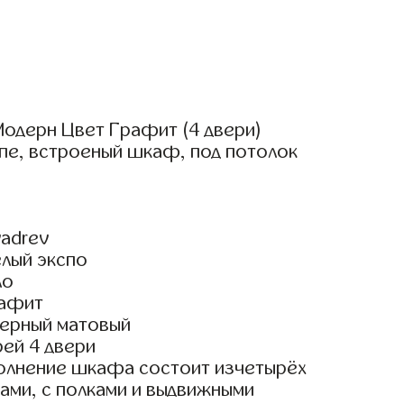
одерн Цвет Графит (4 двери)
пе, встроеный шкаф, под потолок
adrev
елый экспо
ло
рафит
ерный матовый
ей 4 двери
олнение шкафа состоит изчетырёх
ами, с полками и выдвижными