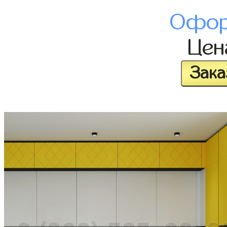
Офор
Це
Зака