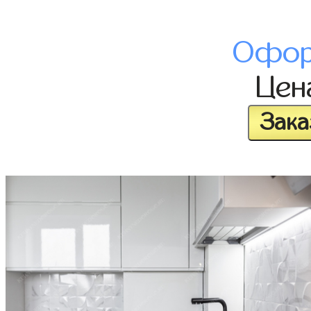
Офор
Це
Зака