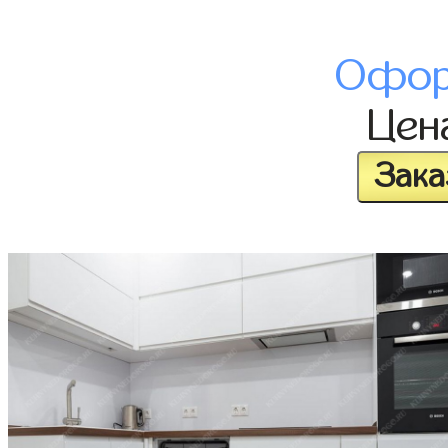
Офор
Цен
Зака