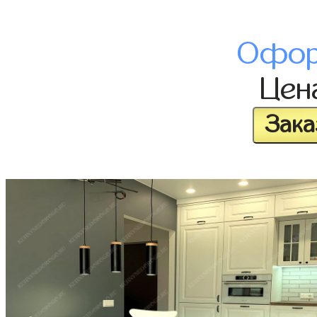
Офор
Цен
Зака