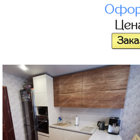
Офор
Це
Зака