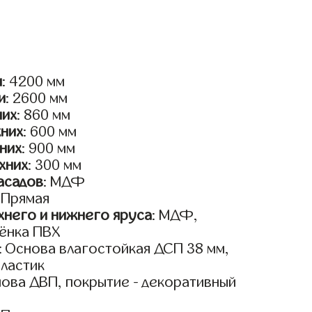
и
: 4200 мм
и
: 2600 мм
них
: 860 мм
жних
: 600 мм
них
: 900 мм
хних
: 300 мм
асадов
: МДФ
: Прямая
него и нижнего яруса
: МДФ,
ёнка ПВХ
: Основа влагостойкая ДСП 38 мм,
пластик
нова ДВП, покрытие - декоративный