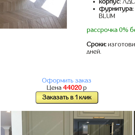
корпус
: ЛД
фурнитура
BLUM
рассрочка 0% б
Сроки:
изготовим
дней.
Оформить заказ
Цена
44020
р
Заказать в 1 клик