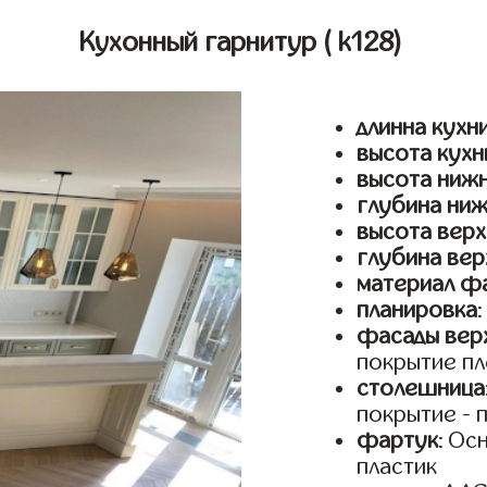
Кухонный гарнитур
( k128)
длинна кухн
высота кухн
высота ниж
глубина ни
высота верх
глубина вер
материал ф
планировка
фасады верх
покрытие пл
столешница
покрытие - 
фартук
: Ос
пластик