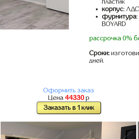
пластик
корпус
: ЛД
фурнитура
BOYARD
рассрочка 0% б
Сроки:
изготовим
дней.
Оформить заказ
Цена
44330
р
Заказать в 1 клик