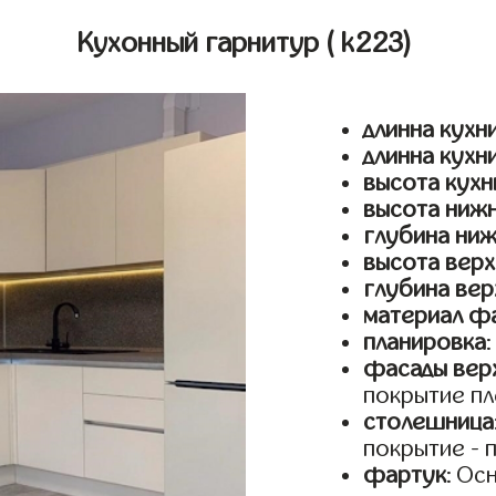
Кухонный гарнитур
( k223)
длинна кухни
длинна кухн
высота кухн
высота ниж
глубина ни
высота верх
глубина вер
материал ф
планировка
фасады верх
покрытие пл
столешница
покрытие - 
фартук
: Ос