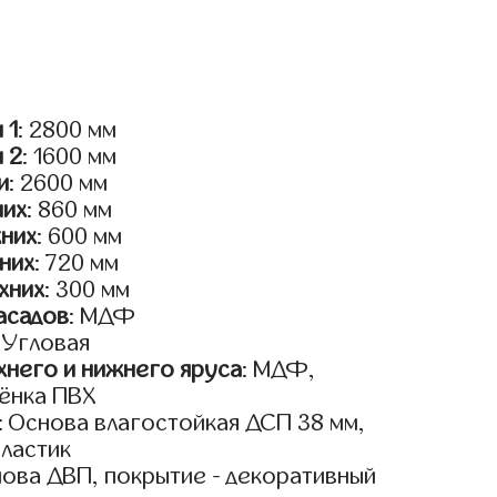
 1
: 2800 мм
и 2
: 1600 мм
и
: 2600 мм
них
: 860 мм
жних
: 600 мм
них
: 720 мм
хних
: 300 мм
асадов
: МДФ
: Угловая
него и нижнего яруса
: МДФ,
ёнка ПВХ
: Основа влагостойкая ДСП 38 мм,
пластик
нова ДВП, покрытие - декоративный