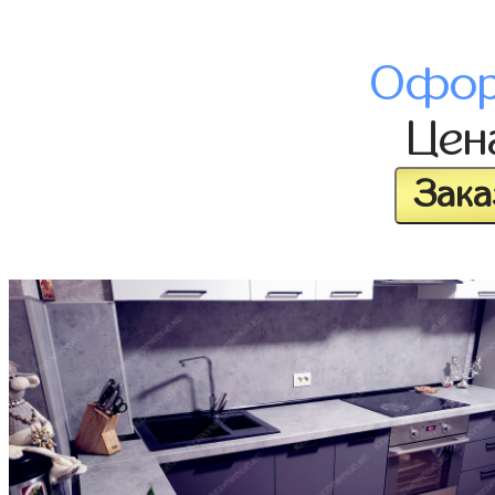
Офор
Це
Зака