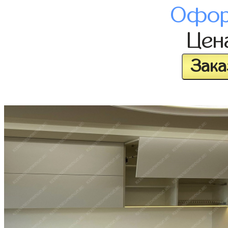
Офор
Цен
Зака