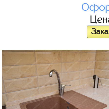
Офор
Це
Зака