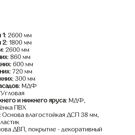
 1
: 2600 мм
и 2
: 1800 мм
и
: 2600 мм
них
: 860 мм
жних
: 600 мм
них
: 720 мм
хних
: 300 мм
асадов
: МДФ
: Угловая
него и нижнего яруса
: МДФ,
ёнка ПВХ
: Основа влагостойкая ДСП 38 мм,
пластик
нова ДВП, покрытие - декоративный