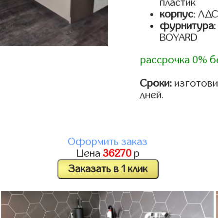
пластик
корпус
: ЛД
фурнитура
BOYARD
рассрочка 0% б
Сроки:
изготовим
дней.
Оформить заказ
Цена
36270
р
Заказать в 1 клик