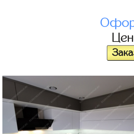
Офор
Це
Зака