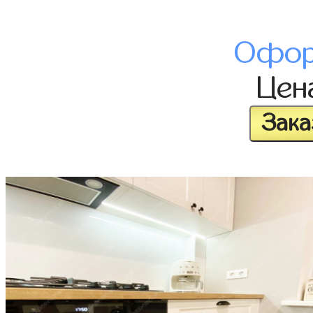
Офор
Цен
Зака