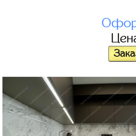
Офор
Цен
Зака