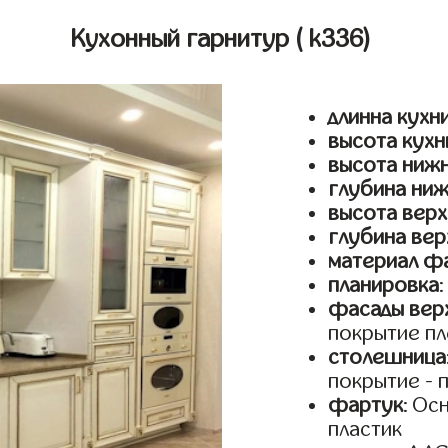
Кухонный гарнитур
( k336)
длинна кухн
высота кухн
высота ниж
глубина ни
высота верх
глубина вер
материал ф
планировка
фасады верх
покрытие пл
столешница
покрытие - 
фартук
: Ос
пластик