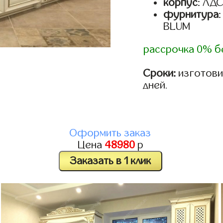
корпус
: ЛД
фурнитура
BLUM
рассрочка 0% б
Сроки:
изготовим
дней.
Оформить заказ
Цена
48980
р
Заказать в 1 клик