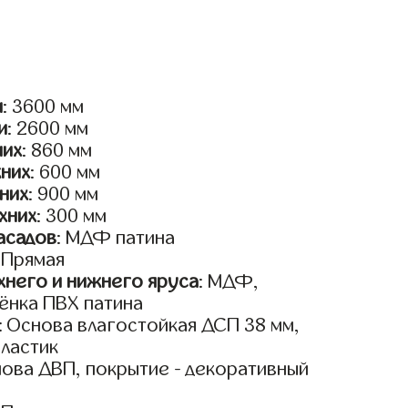
и
: 3600 мм
и
: 2600 мм
них
: 860 мм
жних
: 600 мм
них
: 900 мм
хних
: 300 мм
асадов
: МДФ патина
: Прямая
него и нижнего яруса
: МДФ,
ёнка ПВХ патина
: Основа влагостойкая ДСП 38 мм,
пластик
нова ДВП, покрытие - декоративный