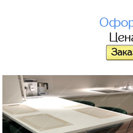
Офор
Це
Зака