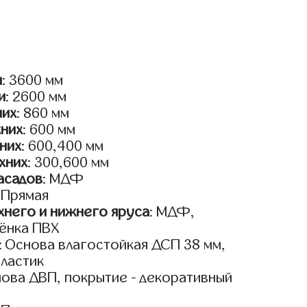
и
: 3600 мм
и
: 2600 мм
них
: 860 мм
жних
: 600 мм
них
: 600,400 мм
хних
: 300,600 мм
асадов
: МДФ
: Прямая
него и нижнего яруса
: МДФ,
ёнка ПВХ
: Основа влагостойкая ДСП 38 мм,
пластик
нова ДВП, покрытие - декоративный