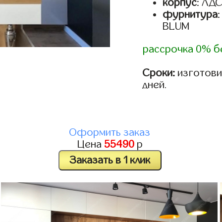
корпус
: ЛД
фурнитура
BLUM
рассрочка 0% б
Сроки:
изготовим
дней.
Оформить заказ
Цена
55490
р
Заказать в 1 клик