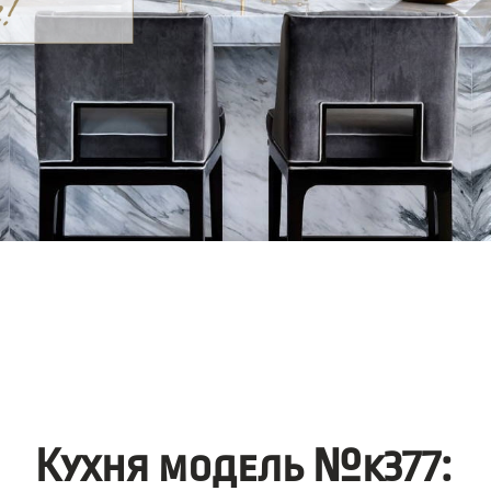
Кухня модель №k377: