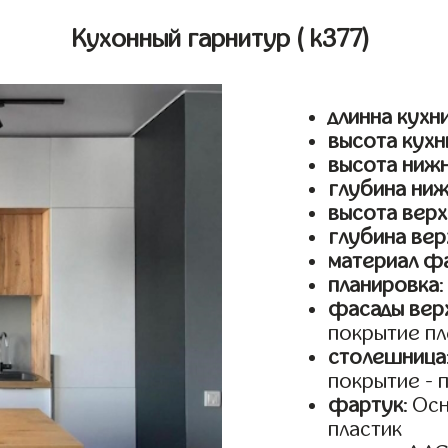
Кухонный гарнитур
( k377)
длинна кухн
высота кухн
высота ниж
глубина ни
высота верх
глубина вер
материал ф
планировка
фасады верх
покрытие пл
столешница
покрытие - 
фартук
: Ос
пластик