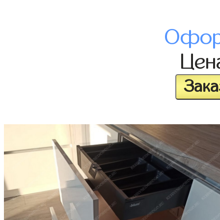
Офор
Цен
Зака