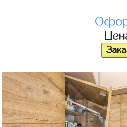
Офор
Це
Зака