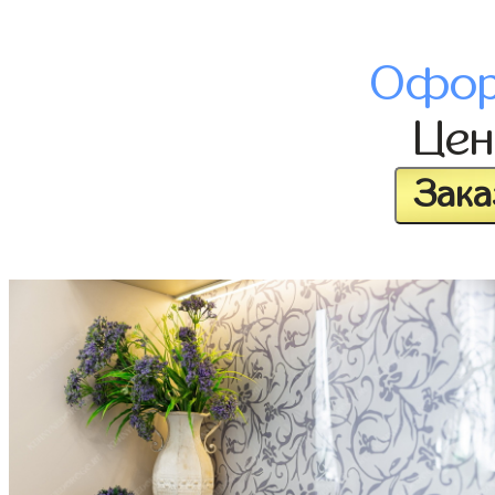
Офор
Це
Зака