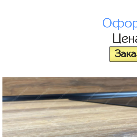
Офор
Це
Зака