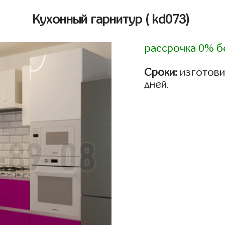
Кухонный гарнитур
( kd073)
рассрочка 0% б
Сроки:
изготовим
дней.