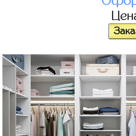
Офор
Цен
Зака