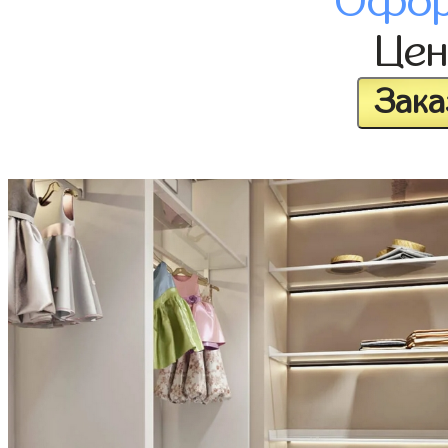
Офор
Це
Зака