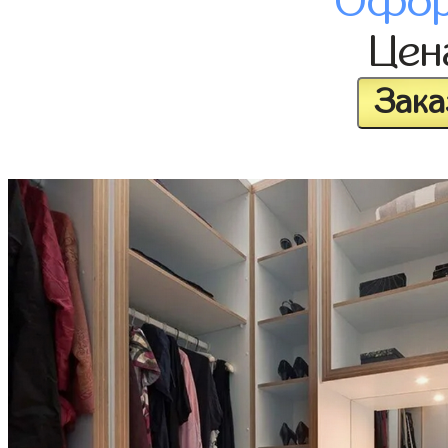
Офор
Це
Зака